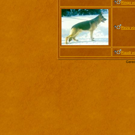
Ringo v
Reza vo
Raudi v
Gerec