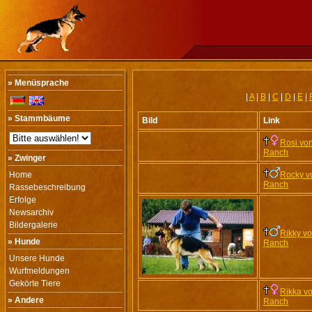
» Menüsprache
|
A
|
B
|
C
|
D
|
E
|
» Stammbäume
Bild
Link
Rosi von
Ranch
» Zwinger
Home
Rocky v
Ranch
Rassebeschreibung
Erfolge
Newsarchiv
Bildergalerie
Rikky vo
» Hunde
Ranch
Unsere Hunde
Wurfmeldungen
Gekörte Tiere
Rikka vo
» Andere
Ranch