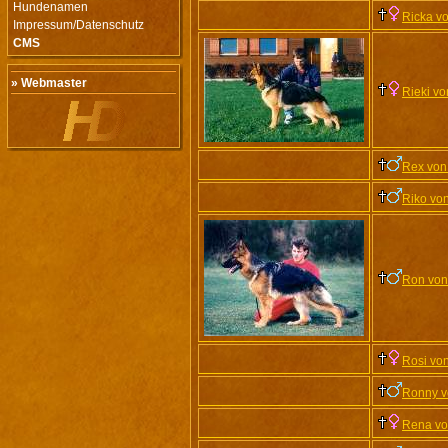
Hundenamen
Ricka v
Impressum/Datenschutz
CMS
» Webmaster
Rieki v
Rex von
Riko vo
Ron von
Rosi vo
Ronny v
Rena vo