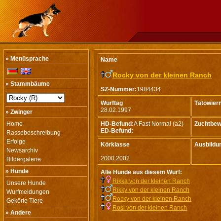
» Menüsprache
Name
Rocky von der kleinen Ranch
» Stammbäume
SZ-Nummer:
1984434
Wurftag
Tätowie
28.02.1997
» Zwinger
Home
HD-Befund:
A Fast Normal (a2)
Zuchtbew
ED-Befund:
Rassebeschreibung
Erfolge
Körklasse
Ausbildu
Newsarchiv
2000 2002
Bildergalerie
» Hunde
Alle Hunde aus diesem Wurf:
Rikka von der kleinen Ranch
Unsere Hunde
Rikky von der kleinen Ranch
Wurfmeldungen
Rocky von der kleinen Ranch
Gekörte Tiere
Rosi von der kleinen Ranch
» Andere