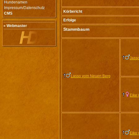
Hundenamen
Impressum/Datenschutz
Körbericht
CMS
Erfolge
» Webmaster
Stammbaum
Jass
Lasso vom Neuen Berg
Eike
Eiko 