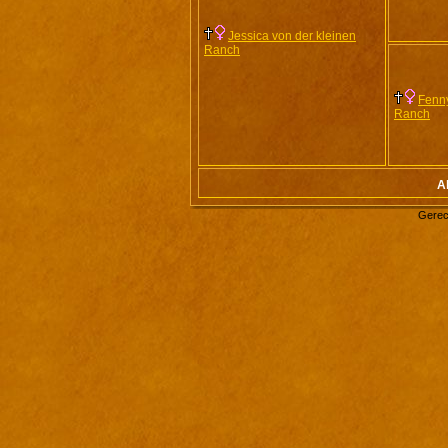
Jessica von der kleinen
Ranch
Fenny
Ranch
A
Gerec