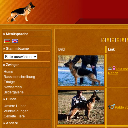
» Menüsprache
|
A
|
B
|
C
|
D
|
E
|
» Stammbäume
Bild
Link
» Zwinger
Pila vo
Home
Ranch
Rassebeschreibung
Erfolge
Newsarchiv
Bildergalerie
» Hunde
Unsere Hunde
Pablo v
Wurfmeldungen
Gekörte Tiere
» Andere