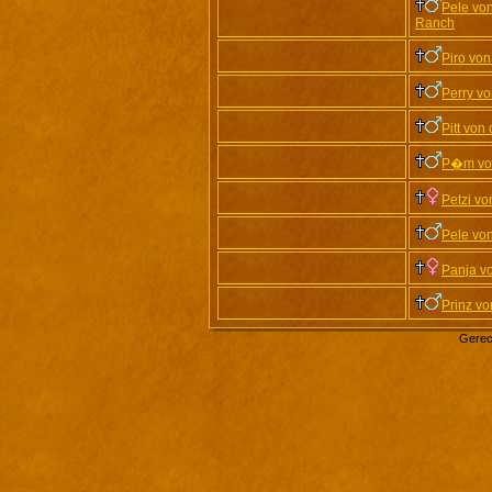
Pele von
Ranch
Piro vo
Perry v
Pitt von
P�m von
Petzi v
Pele vo
Panja v
Prinz v
Gerec