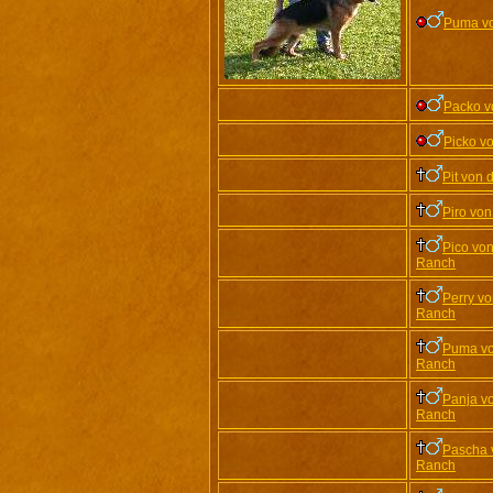
Puma vo
Packo v
Picko v
Pit von 
Piro von
Pico von
Ranch
Perry vo
Ranch
Puma vo
Ranch
Panja vo
Ranch
Pascha 
Ranch