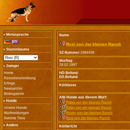
» Menüsprache
Name
Rosi von der kleinen Ranch
» Stammbäume
SZ-Nummer:
1984436
Wurftag
28.02.1997
» Zwinger
Home
HD-Befund:
ED-Befund:
Rassebeschreibung
Erfolge
Körklasse
Newsarchiv
Bildergalerie
Alle Hunde aus diesem Wurf:
» Hunde
Rikka von der kleinen Ranch
Unsere Hunde
Rikky von der kleinen Ranch
Wurfmeldungen
Rocky von der kleinen Ranch
Gekörte Tiere
Rosi von der kleinen Ranch
» Andere
Körbericht