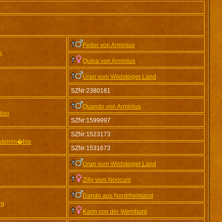
Fedor von Arminius
k
Quina von Arminius
Uran vom Wildsteiger Land
SZNr:2380181
Quando von Arminius
liso
SZNr:1599997
SZNr:1523173
lsteinm�hle
SZNr:1531673
Uran vom Wildsteiger Land
Zilly vom Noricum
Dando aus Nordrheinland
rg
Karin von der Wernburg