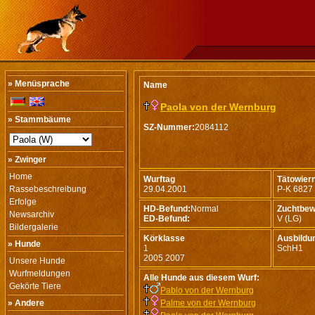
» Menüsprache
Name
Paola von der Wernburg
» Stammbäume
SZ-Nummer:
2084112
» Zwinger
Home
Wurftag
Tätowie
Rassebeschreibung
29.04.2001
P-K 6827
Erfolge
HD-Befund:
Normal
Zuchtbew
Newsarchiv
ED-Befund:
V (LG)
Bildergalerie
Körklasse
Ausbildu
» Hunde
1
SchH1
2005 2007
Unsere Hunde
Wurfmeldungen
Alle Hunde aus diesem Wurf:
Gekörte Tiere
Pablo von der Wernburg
» Andere
Palme von der Wernburg