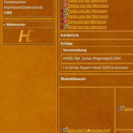
Paola von der Wernburg
Hundenamen
Pischa von der Wernburg
Impressum/Datenschutz
Puma von der Wernburg
CMS
Packo von der Wernburg
Paya von der Wernburg
» Webmaster
Picko von der Wernburg
Körbericht
Erfolge
Veranstaltung
ARGE-Opf. Schau Regenstauf 2004
LG-Schau Bayern-Nord 2005 in Kronach
Stammbaum
Jang
Esko vom D�nischen Hof