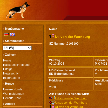
» Menüsprache
Name
Uti von der Wernburg
» Stammbäume
SZ-Nummer:
2163190
» Zwinger
Wurftag
Tätowie
Home
02.10.2004
P-K 7451
Rassebeschreibung
Erfolge
HD-Befund:
Normal
Zuchtbew
Newsarchiv
ED-Befund:
normal
V
Bildergalerie
Körklasse
Ausbildu
» Hunde
1
SchH1
2008
Unsere Hunde
Wurfmeldungen
Alle Hunde aus diesem Wurf:
Gekörte Tiere
Urkan von der Wernburg
Ursus von der Wernburg
» Andere
Uti von der Wernburg