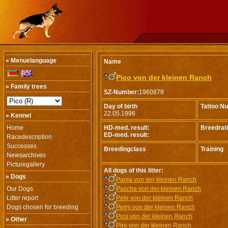
» Menuelanguage
Name
Pico von der kleinen Ranch
» Family trees
SZ-Number:
1960879
Day of birth
Tattoo N
22.05.1996
» Kennel
Home
HD-med. result:
Breedrat
ED-med. result:
Racedescription
Successes
Breedingclass
Training
Newsarchives
Picturegallery
All dogs of this litter:
» Dogs
Panja von der kleinen Ranch
Our Dogs
Pascha von der kleinen Ranch
Litter report
Pele von der kleinen Ranch
Dogs chosen for breeding
Perry von der kleinen Ranch
Pico von der kleinen Ranch
» Other
Piro von der kleinen Ranch