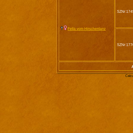
SZNr:174
Fella vom Hirschentanz
SZNr:177
Calcu