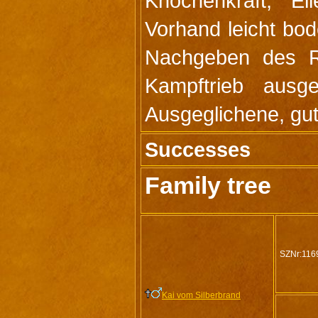
Knochenkraft, El
Vorhand leicht bo
Nachgeben des R
Kampftrieb ausg
Ausgeglichene, gut
Successes
Family tree
SZNr:116
Kai vom Silberbrand