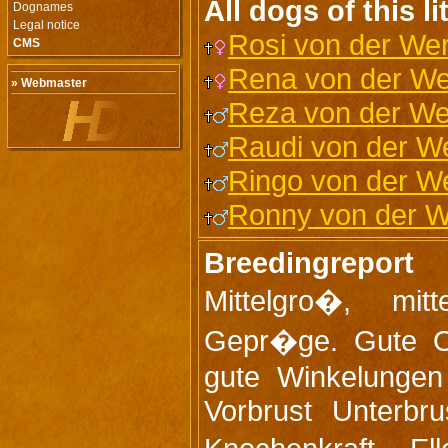
All dogs of this lit
Dognames
Legal notice
Rosi von der We
CMS
Rena von der We
» Webmaster
Reza von der We
Raudi von der W
Ringo von der W
Ronny von der 
Breedingreport
Mittelgro�, mit
Gepr�ge. Gute Ob
gute Winkelungen
Vorbrust Unterbru