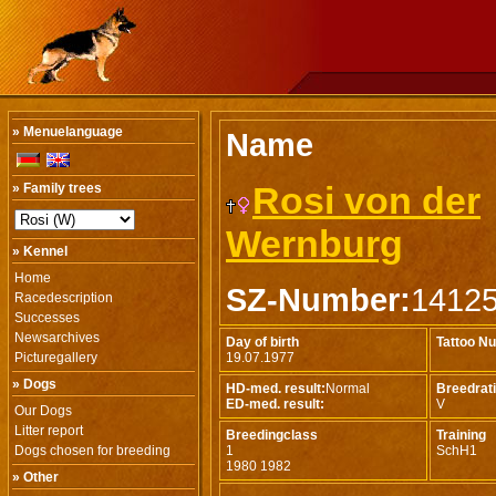
» Menuelanguage
Name
Rosi von der
» Family trees
Wernburg
» Kennel
Home
SZ-Number:
1412
Racedescription
Successes
Newsarchives
Day of birth
Tattoo N
Picturegallery
19.07.1977
» Dogs
HD-med. result:
Normal
Breedrat
ED-med. result:
V
Our Dogs
Litter report
Breedingclass
Training
Dogs chosen for breeding
1
SchH1
1980 1982
» Other