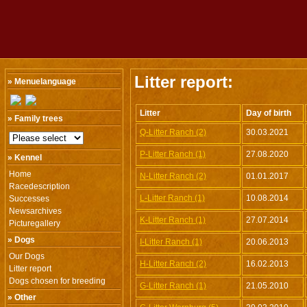
Litter report:
» Menuelanguage
Litter
Day of birth
» Family trees
Q-Litter Ranch (2)
30.03.2021
P-Litter Ranch (1)
27.08.2020
» Kennel
Home
N-Litter Ranch (2)
01.01.2017
Racedescription
L-Litter Ranch (1)
10.08.2014
Successes
Newsarchives
K-Litter Ranch (1)
27.07.2014
Picturegallery
» Dogs
I-Litter Ranch (1)
20.06.2013
Our Dogs
H-Litter Ranch (2)
16.02.2013
Litter report
Dogs chosen for breeding
G-Litter Ranch (1)
21.05.2010
» Other