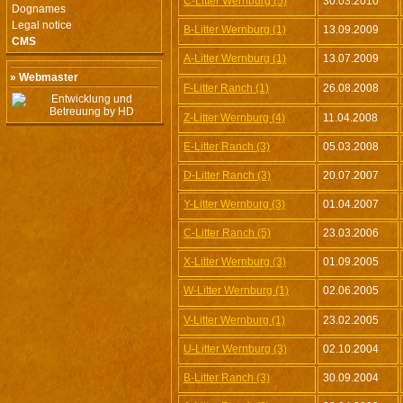
C-Litter Wernburg (5)
30.03.2010
Dognames
Legal notice
B-Litter Wernburg (1)
13.09.2009
CMS
A-Litter Wernburg (1)
13.07.2009
» Webmaster
F-Litter Ranch (1)
26.08.2008
Z-Litter Wernburg (4)
11.04.2008
E-Litter Ranch (3)
05.03.2008
D-Litter Ranch (3)
20.07.2007
Y-Litter Wernburg (3)
01.04.2007
C-Litter Ranch (5)
23.03.2006
X-Litter Wernburg (3)
01.09.2005
W-Litter Wernburg (1)
02.06.2005
V-Litter Wernburg (1)
23.02.2005
U-Litter Wernburg (3)
02.10.2004
B-Litter Ranch (3)
30.09.2004