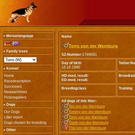
» Menuelanguage
Name
Torro von der Wernburg
» Family trees
SZ-Number:
1789081
Day of birth
Tattoo N
10.10.1990
» Kennel
Home
HD-med. result:
Breedrat
ED-med. result:
Racedescription
Successes
Breedingclass
Training
Newsarchives
Picturegallery
All dogs of this litter:
» Dogs
Tex von der Wernburg
Our Dogs
Tommy von der Wernburg
Litter report
Torro von der Wernburg
Dogs chosen for breeding
Trash von der Wernburg
Trixi von der Wernburg
» Other