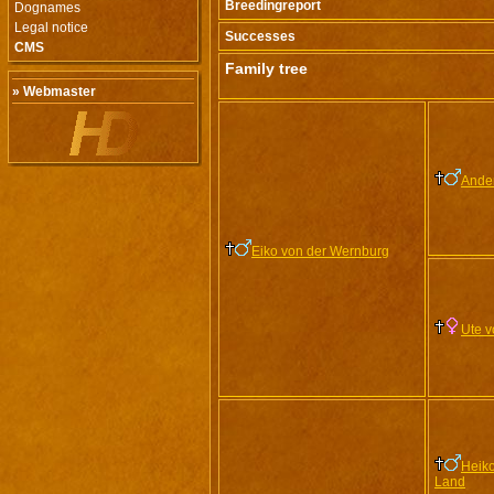
Breedingreport
Dognames
Legal notice
Successes
CMS
Family tree
» Webmaster
Ande
Eiko von der Wernburg
Ute v
Heiko
Land