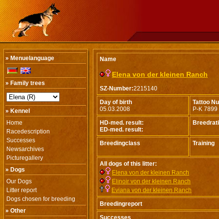
» Menuelanguage
Name
Elena von der kleinen Ranch
» Family trees
SZ-Number:
2215140
Day of birth
Tattoo N
05.03.2008
P-K 7899
» Kennel
Home
HD-med. result:
Breedrat
ED-med. result:
Racedescription
Successes
Breedingclass
Training
Newsarchives
Picturegallery
All dogs of this litter:
» Dogs
Elena von der kleinen Ranch
Our Dogs
Elinoir von der kleinen Ranch
Litter report
Eviana von der kleinen Ranch
Dogs chosen for breeding
Breedingreport
» Other
Successes