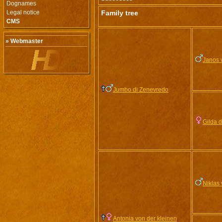
Dognames
Legal notice
Family tree
CMS
» Webmaster
Janos 
Jumbo di Zenevredo
Gilda 
Niklas
Antonia von der kleinen