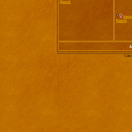
Ranch
Xenia
Ranch
A
Calcu