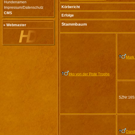
Hundenamen
Körbericht
Impressum/Datenschutz
CMS
Erfolge
Stammbaum
» Webmaster
Mark
Irko von der Piste Trophe
SZNr:165
Dand