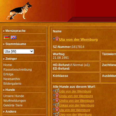
» Menüsprache
Name
Uta von der Wernburg
» Stammbäume
SZ-Nummer:
1817814
Wurftag
Tätowie
21.08.1991
» Zwinger
Home
HD-Befund:
A Normal (a1)
Zuchtbew
ED-Befund:
Rassebeschreibung
Erfolge
Körklasse
Ausbildu
Newsarchiv
Bildergalerie
Alle Hunde aus diesem Wurf:
» Hunde
Udo von der Wernburg
Unsere Hunde
Unda von der Wernburg
Wurfmeldungen
Undra von der Wernburg
Gekörte Tiere
Unkas von der Wernburg
Uta von der Wernburg
» Andere
Uwo von der Wernburg