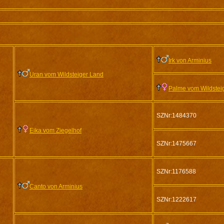
Irk von Arminius
Uran vom Wildsteiger Land
Palme vom Wildstei
SZNr:1484370
Eika vom Ziegelhof
SZNr:1475667
SZNr:1176588
Canto von Arminius
SZNr:1222617