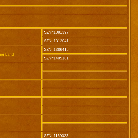
SZNr:1381397
SZNr:1312041
SZNr:1386415
ger Land
SZNr:1405181
SZNr:1169323