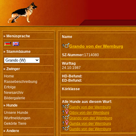
» Menüsprache
Name
Grando von der Wernburg
» Stammbäume
SZ-Nummer:
1714080
Wurftag
24.10.1987
» Zwinger
Home
HD-Befund:
ED-Befund:
Rassebeschreibung
Erfolge
Körklasse
Newsarchiv
Bildergalerie
Alle Hunde aus diesem Wurf:
» Hunde
Gandy von der Wernburg
Unsere Hunde
Gibsy von der Wernburg
Wurfmeldungen
Grando von der Wernburg
Gekörte Tiere
Gunda von der Wernburg
Gundo von der Wernburg
» Andere