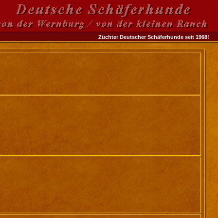
Züchter Deutscher Schäferhunde seit 1968!