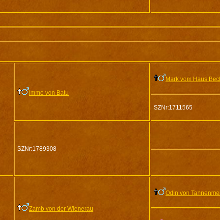
Mark vom Haus Bec
Immo von Batu
SZNr:1711565
SZNr:1789308
Odin von Tannenme
Zamb von der Wienerau