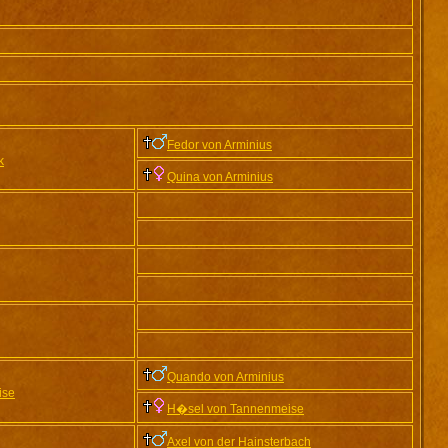
Fedor von Arminius
k
Quina von Arminius
Quando von Arminius
ise
H�sel von Tannenmeise
Axel von der Hainsterbach