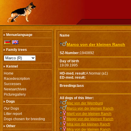
» Menuelanguage
Name
Marco von der kleinen Ranch
» Family trees
SZ-Number:
1940892
Day of birth
19.09.1995
» Kennel
Home
HD-med. result:
A Normal (a1)
ED-med. result:
Racedescription
Successes
Breedingclass
Newsarchives
Picturegallery
All dogs of this litter:
» Dogs
Mac von der Wernburg
Our Dogs
Marco von der kleinen Ranch
Litter report
Marit von der kleinen Ranch
Dogs chosen for breeding
Meggi von der kleinen Ranch
Mila von der kleinen Ranch
» Other
Mira von der kleinen Ranch