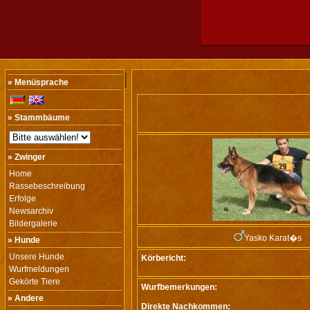
» Menüsprache
» Stammbäume
» Zwinger
Home
Rassebeschreibung
Erfolge
Newsarchiv
Bildergalerie
Yasko Karat�s
» Hunde
Unsere Hunde
Körbericht:
Wurfmeldungen
Gekörte Tiere
Wurfbemerkungen:
» Andere
Direkte Nachkommen: