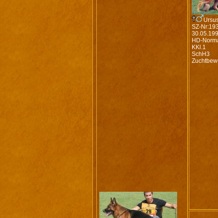
Ursus
SZ-Nr:19
30.05.19
HD-Norm
KKl.1
SchH3
Zuchtbew