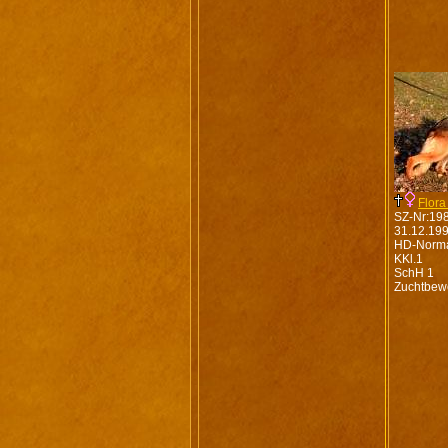
Flora
SZ-Nr:19
31.12.19
HD-Norm
KKl.1
SchH 1
Zuchtbew