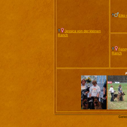
Eiko 
Jessica von der kleinen
Ranch
Fenny
Ranch
A
Gerec