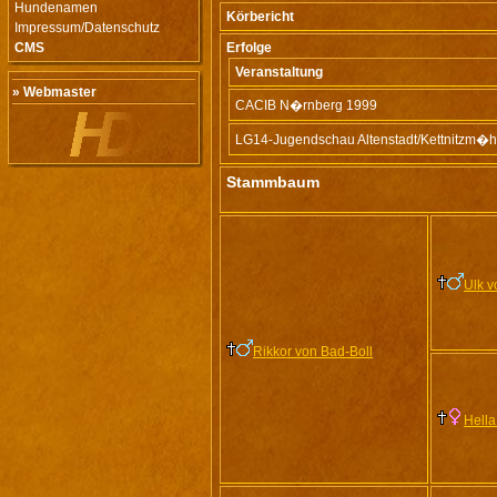
Hundenamen
Körbericht
Impressum/Datenschutz
CMS
Erfolge
Veranstaltung
» Webmaster
CACIB N�rnberg 1999
LG14-Jugendschau Altenstadt/Kettnitzm�h
Stammbaum
Ulk v
Rikkor von Bad-Boll
Hella