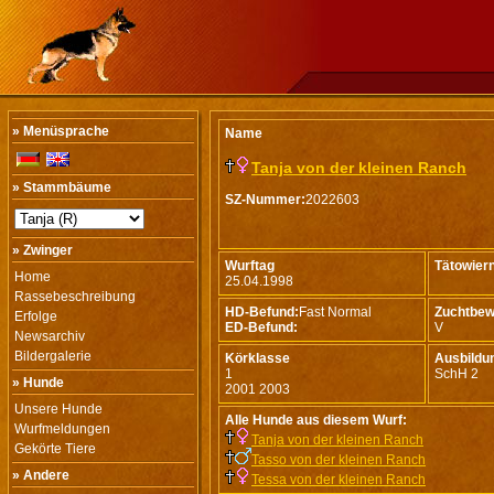
» Menüsprache
Name
Tanja von der kleinen Ranch
» Stammbäume
SZ-Nummer:
2022603
» Zwinger
Wurftag
Tätowie
Home
25.04.1998
Rassebeschreibung
HD-Befund:
Fast Normal
Zuchtbew
Erfolge
ED-Befund:
V
Newsarchiv
Bildergalerie
Körklasse
Ausbildu
1
SchH 2
» Hunde
2001 2003
Unsere Hunde
Alle Hunde aus diesem Wurf:
Wurfmeldungen
Tanja von der kleinen Ranch
Gekörte Tiere
Tasso von der kleinen Ranch
» Andere
Tessa von der kleinen Ranch