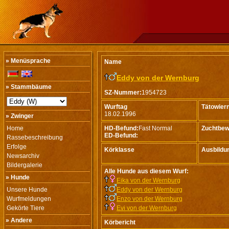
» Menüsprache
Name
Eddy von der Wernburg
» Stammbäume
SZ-Nummer:
1954723
Wurftag
Tätowie
18.02.1996
» Zwinger
Home
HD-Befund:
Fast Normal
Zuchtbew
ED-Befund:
Rassebeschreibung
Erfolge
Körklasse
Ausbildu
Newsarchiv
Bildergalerie
Alle Hunde aus diesem Wurf:
» Hunde
Eika von der Wernburg
Unsere Hunde
Eddy von der Wernburg
Wurfmeldungen
Enzo von der Wernburg
Gekörte Tiere
Evi von der Wernburg
» Andere
Körbericht