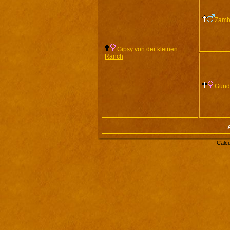
Zamb
Gipsy von der kleinen
Ranch
Gund
Calcu