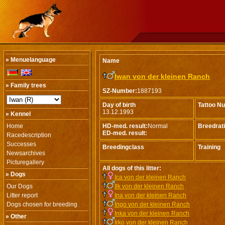
» Menuelanguage
Name
Iwan von der kleinen Ranch
» Family trees
SZ-Number:
1887193
Day of birth
Tattoo N
13.12.1993
» Kennel
Home
HD-med. result:
Normal
Breedrat
ED-med. result:
Racedescription
Successes
Breedingclass
Training
Newsarchives
Picturegallery
All dogs of this litter:
» Dogs
Ica von der kleinen Ranch
Our Dogs
Ilk von der kleinen Ranch
Litter report
Ina von der kleinen Ranch
Dogs chosen for breeding
Ingo von der kleinen Ranch
Inka von der kleinen Ranch
» Other
Irko von der kleinen Ranch