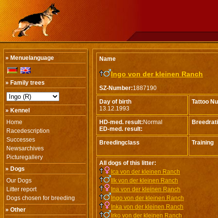
» Menuelanguage
Name
Ingo von der kleinen Ranch
» Family trees
SZ-Number:
1887190
Day of birth
Tattoo N
13.12.1993
» Kennel
Home
HD-med. result:
Normal
Breedrat
ED-med. result:
Racedescription
Successes
Breedingclass
Training
Newsarchives
Picturegallery
All dogs of this litter:
» Dogs
Ica von der kleinen Ranch
Our Dogs
Ilk von der kleinen Ranch
Litter report
Ina von der kleinen Ranch
Dogs chosen for breeding
Ingo von der kleinen Ranch
Inka von der kleinen Ranch
» Other
Irko von der kleinen Ranch