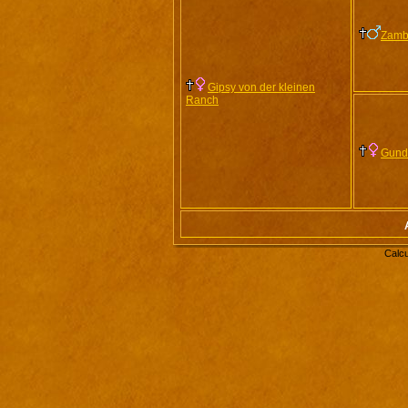
Zamb
Gipsy von der kleinen
Ranch
Gund
Calcu