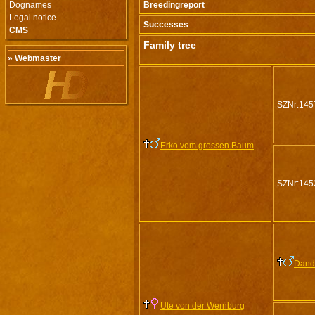
Dognames
Breedingreport
Legal notice
Successes
CMS
Family tree
» Webmaster
SZNr:145
Erko vom grossen Baum
SZNr:145
Dand
Ute von der Wernburg