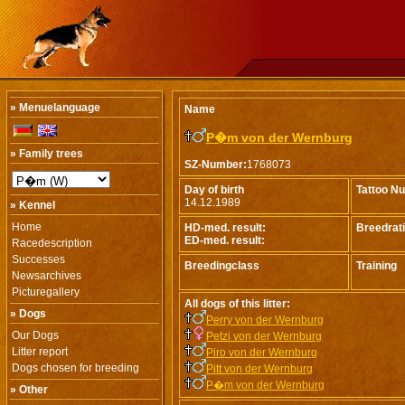
» Menuelanguage
Name
P�m von der Wernburg
» Family trees
SZ-Number:
1768073
Day of birth
Tattoo N
14.12.1989
» Kennel
Home
HD-med. result:
Breedrat
ED-med. result:
Racedescription
Successes
Breedingclass
Training
Newsarchives
Picturegallery
All dogs of this litter:
» Dogs
Perry von der Wernburg
Our Dogs
Petzi von der Wernburg
Litter report
Piro von der Wernburg
Dogs chosen for breeding
Pitt von der Wernburg
P�m von der Wernburg
» Other