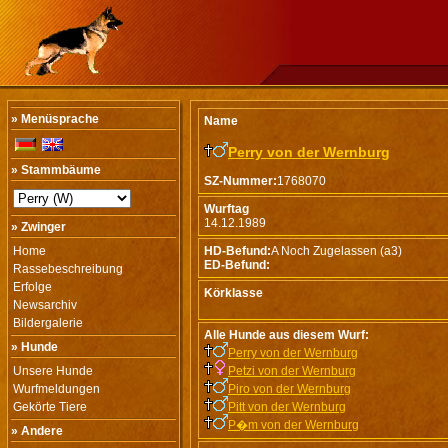
» Menüsprache
Name
Perry von der Wernburg
» Stammbäume
SZ-Nummer:
1768070
Wurftag
14.12.1989
» Zwinger
Home
HD-Befund:
A Noch Zugelassen (a3)
ED-Befund:
Rassebeschreibung
Erfolge
Körklasse
Newsarchiv
Bildergalerie
Alle Hunde aus diesem Wurf:
» Hunde
Perry von der Wernburg
Unsere Hunde
Petzi von der Wernburg
Wurfmeldungen
Piro von der Wernburg
Gekörte Tiere
Pitt von der Wernburg
P�m von der Wernburg
» Andere