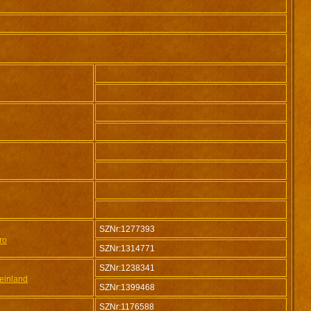
SZNr:1277393
ro
SZNr:1314771
SZNr:1238341
einland
SZNr:1399468
SZNr:1176588