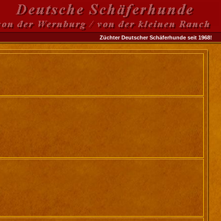
Züchter Deutscher Schäferhunde seit 1968!