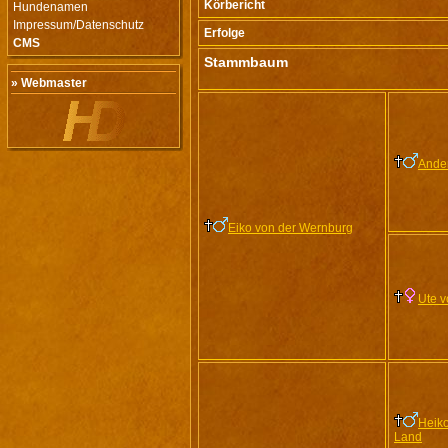
Körbericht
Hundenamen
Impressum/Datenschutz
Erfolge
CMS
Stammbaum
» Webmaster
Ande
Eiko von der Wernburg
Ute v
Heiko
Land