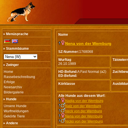
» Menüsprache
Name
Nena von der Wernburg
» Stammbäume
SZ-Nummer:
1768068
Wurftag
Tätowie
26.10.1989
» Zwinger
Home
HD-Befund:
A Fast Normal (a2)
Zuchtbew
ED-Befund:
Rassebeschreibung
Erfolge
Körklasse
Ausbildu
Newsarchiv
Bildergalerie
Alle Hunde aus diesem Wurf:
» Hunde
Nadja von der Wernburg
Unsere Hunde
Natz von der Wernburg
Wurfmeldungen
Neck von der Wernburg
Gekörte Tiere
Nena von der Wernburg
Nicko von der Wernburg
» Andere