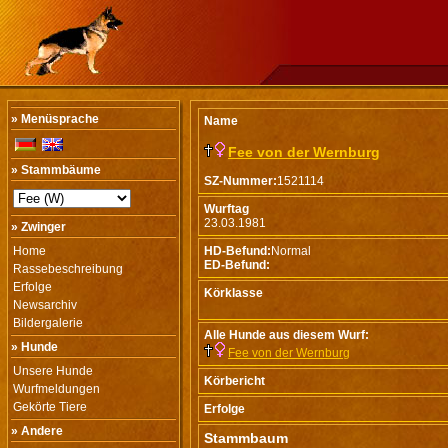
» Menüsprache
Name
Fee von der Wernburg
» Stammbäume
SZ-Nummer:
1521114
Wurftag
23.03.1981
» Zwinger
Home
HD-Befund:
Normal
ED-Befund:
Rassebeschreibung
Erfolge
Körklasse
Newsarchiv
Bildergalerie
Alle Hunde aus diesem Wurf:
» Hunde
Fee von der Wernburg
Unsere Hunde
Körbericht
Wurfmeldungen
Gekörte Tiere
Erfolge
» Andere
Stammbaum