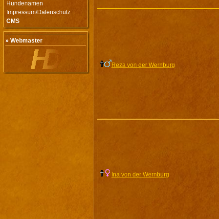
Hundenamen
Impressum/Datenschutz
CMS
» Webmaster
Reza von der Wernburg
Ina von der Wernburg