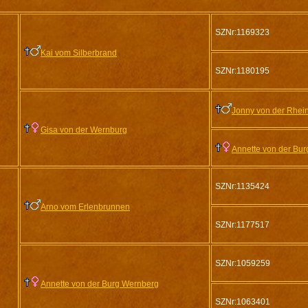
SZNr:1169323
Kai vom Silberbrand
SZNr:1180195
Jonny von der Rhein
Gisa von der Wernburg
Annette von der Bu
SZNr:1135424
Arno vom Erlenbrunnen
SZNr:1177517
SZNr:1059259
Annette von der Burg Wernberg
SZNr:1063401