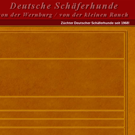
Züchter Deutscher Schäferhunde seit 1968!